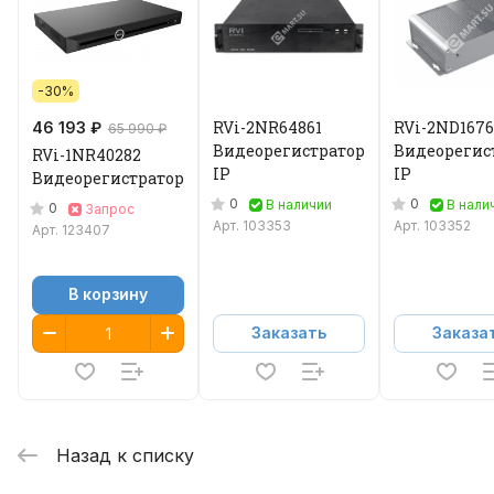
-30%
RVi-2NR64861
RVi-2ND1676
46 193 ₽
65 990 ₽
Видеорегистратор
Видеорегис
RVi-1NR40282
IP
IP
Видеорегистратор
0
0
В наличии
В нали
0
Запрос
Арт.
103353
Арт.
103352
Арт.
123407
В корзину
Заказать
Заказа
Назад к списку