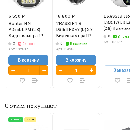
TRASSIR TR
6 550 ₽
16 800 ₽
D8251WDDL3
Hunter HN-
TRASSIR TR-
(2.8) Видео
VD55DLPM (2.8)
D3151IR3 v7 (D) 2.8
IP
Видеокамера IP
Видеокамера IP
0
В нали
Арт.
118136
0
0
Запрос
В наличии
Арт.
102817
Арт.
119286
В корзину
В корзину
Заказа
С этим покупают
НОВИНКА
АКЦИЯ