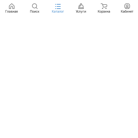
Заказать
Главная
Поиск
Каталог
Услуги
Корзина
Кабинет
Каталог
Услуги
Бренды
Блог
Оплата
Доставка
Гарантия
Контакты
8 812 426-99-66
mail@emart.su
Санкт-Петербург, ул. Уральская, д.10, к.2, лит А,
офис 408А
© 2026 emart.su - системы безопасности. Все права
защищены.
Конфиденциальность
Оферта