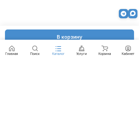
В корзину
Главная
Поиск
Каталог
Услуги
Корзина
Кабинет
Каталог
Услуги
Бренды
Блог
Оплата
Доставка
Гарантия
Контакты
8 812 426-99-66
mail@emart.su
Санкт-Петербург, ул. Уральская, д.10, к.2, лит А,