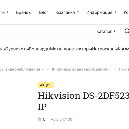
уги
Бренды
Блог
Компания
Информация
Ко
Каталог
емы
Турникеты
Болларды
Металлодетекторы
Интроскопы
Комм
–
–
ры видеонаблюдения
IP-камеры видеонаблюдения
Hikvi
АКЦИЯ
Hikvision DS-2DF52
IP
0
Арт.
047139