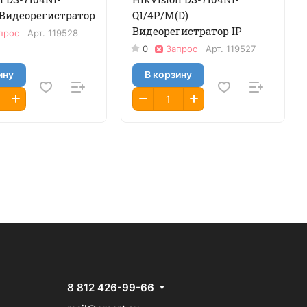
 Видеорегистратор
Q1/4P/M(D)
Видеорегистратор IP
прос
Арт.
119528
0
Запрос
Арт.
119527
ину
В корзину
8 812 426-99-66