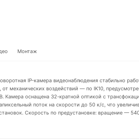
део
Монтаж
поворотная IP-камера видеонаблюдения стабильно работ
6, от механических воздействий — по IK10, предусмот
В. Камера оснащена 32-кратной оптикой с трансфокацие
пиксельный поток на скорости до 50 к/с, что увеличи
тановок. Скорость по предустановке: вращение — 540 °