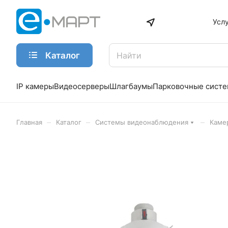
Усл
Каталог
IP камеры
Видеосерверы
Шлагбаумы
Парковочные сист
–
–
–
Главная
Каталог
Системы видеонаблюдения
Каме