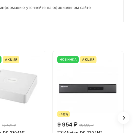
 информацию уточняйте на официальном сайте
АКЦИЯ
НОВИНКА
АКЦИЯ
-40%
9 954 ₽
15 471 ₽
16 590 ₽
n DS-7104NI-
HikVision DS-7104NI-