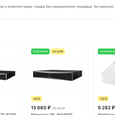
ид и комплектацию товара без уведомления продавца. Актуальную
НОВИНКА
АКЦИЯ
НОВИНКА
-40%
-40%
15 660 ₽
9 282 ₽
26 100 ₽
NXI-K2(D)
Hikvision DS-7604NXI-
HikVisio