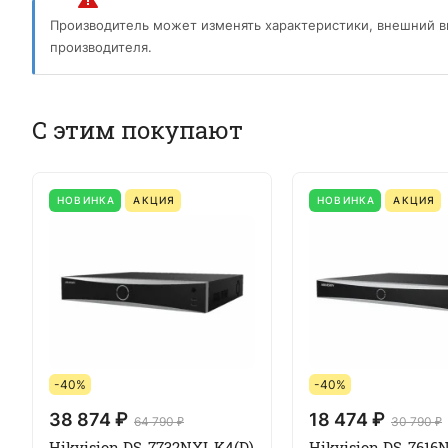
Производитель может изменять характеристики, внешний в
производителя.
С этим покупают
НОВИНКА
АКЦИЯ
НОВИНКА
АКЦИЯ
-40%
-40%
38 874 ₽
18 474 ₽
64 790 ₽
30 790 ₽
Hikvision DS-7732NXI-K4(D)
Hikvision DS-7616