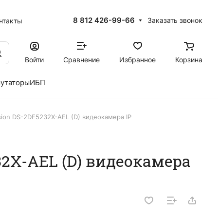
8 812 426-99-66
Заказать звонок
нтакты
Войти
Сравнение
Избранное
Корзина
утаторы
ИБП
sion DS-2DF5232X-AEL (D) видеокамера IP
32X-AEL (D) видеокамера