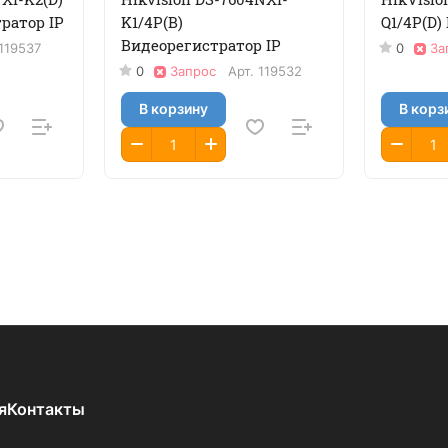
ратор IP
K1/4P(B)
Q1/4P(D)
Видеорегистратор IP
119537
0
За
0
Запрос
Арт.
119532
В корзину
В корз
я
Контакты