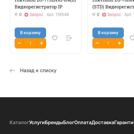
Видеорегистратор IP
(STD) Видеорегист
0
Запрос
Арт.
119549
0
Запрос
Арт.
В корзину
В корзину
Назад к списку
Каталог
Услуги
Бренды
Блог
Оплата
Доставка
Гаранти