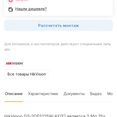
Нашли дешевле?
Рассчитать монтаж
Для оптовиков и инсталляторов действуют специальные типы
цен.
Все товары HikVision
Описание
Характеристики
Документы
Видео
Мон
HikVision DS-2DE5225W-AE(E) является 2 Мп 25x