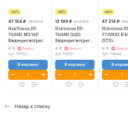
-40%
-40%
-40%
47 154 ₽
12 199 ₽
47 214 ₽
78 590 ₽
20 333 ₽
78 
HikVision DS-
Hikvision DS-
Hikvision D
7616NI-M2/16P
7616NI-Q1(D)
7716NXI-K4/
Видеорегистратор
Видеорегистратор
(STD)
IP
IP
Видеорегис
0
0
0
Запрос
Запрос
Запро
IP
Арт.
119553
Арт.
119551
Арт.
119548
В корзину
В корзину
В корзи
Назад к списку