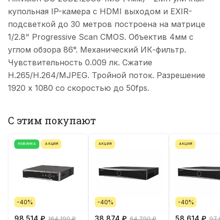
купольная IP-камера с HDMI выходом и EXIR-
подсветкой до 30 метров построена на матрице
1/2.8" Progressive Scan CMOS. Объектив 4мм с
углом обзора 86°. Механический ИК-фильтр.
Чувствительность 0.009 лк. Сжатие
H.265/H.264/MJPEG. Тройной поток. Разрешение
1920 x 1080 со скоростью до 50fps.
С этим покупают
НОВИНКА
АКЦИЯ
АКЦИЯ
АКЦИЯ
-40%
-40%
-40%
98 514 ₽
38 874 ₽
58 614 ₽
164 190 ₽
64 790 ₽
97 