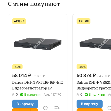
С этим покупают
АКЦИЯ
АКЦИЯ
-40%
-40%
58 014 ₽
50 874 ₽
96 690 ₽
84 790 ₽
Dahua DHI-NVR5216-16P-EI2
Dahua DHI-NVR521
Видеорегистратор IP
Видеорегистратор
0
В наличии
Арт.
117470
0
В наличии
А
В корзину
В корзину