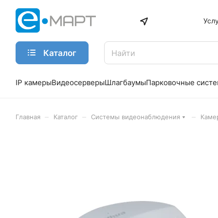
Усл
Каталог
IP камеры
Видеосерверы
Шлагбаумы
Парковочные сист
–
–
–
Главная
Каталог
Системы видеонаблюдения
Каме