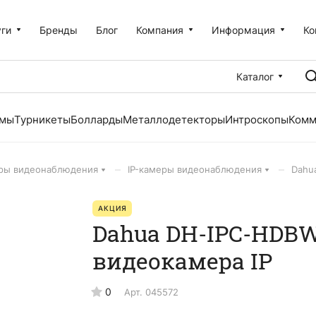
уги
Бренды
Блог
Компания
Информация
Ко
Каталог
емы
Турникеты
Болларды
Металлодетекторы
Интроскопы
Комм
–
–
ры видеонаблюдения
IP-камеры видеонаблюдения
Dahu
АКЦИЯ
Dahua DH-IPC-HDBW
видеокамера IP
0
Арт.
045572