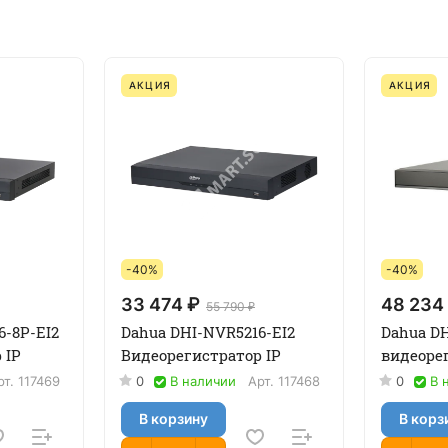
АКЦИЯ
АКЦИЯ
-40%
-40%
33 474 ₽
48 234
55 790 ₽
6-8P-EI2
Dahua DHI-NVR5216-EI2
Dahua DH
 IP
Видеорегистратор IP
видеорег
рт.
117469
0
В наличии
Арт.
117468
0
В 
В корзину
В корз