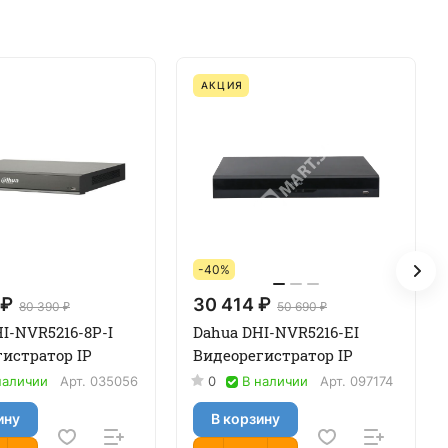
АКЦИЯ
-40%
 ₽
30 414 ₽
80 390 ₽
50 690 ₽
I-NVR5216-8P-I
Dahua DHI-NVR5216-EI
истратор IP
Видеорегистратор IP
наличии
Арт.
035056
0
В наличии
Арт.
097174
ину
В корзину