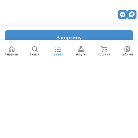
В корзину
Главная
Поиск
Каталог
Услуги
Корзина
Кабинет
Каталог
Услуги
Бренды
Блог
Оплата
Доставка
Гарантия
Контакты
8 812 426-99-66
mail@emart.su
Санкт-Петербург, ул. Уральская, д.10, к.2, лит А,