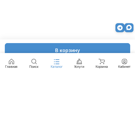
В корзину
Главная
Поиск
Каталог
Услуги
Корзина
Кабинет
Каталог
Услуги
Бренды
Блог
Оплата
Доставка
Гарантия
Контакты
8 812 426-99-66
mail@emart.su