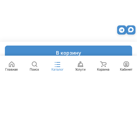
В корзину
Главная
Поиск
Каталог
Услуги
Корзина
Кабинет
Каталог
Услуги
Бренды
Блог
Оплата
Доставка
Гарантия
Контакты
8 812 426-99-66
mail@emart.su