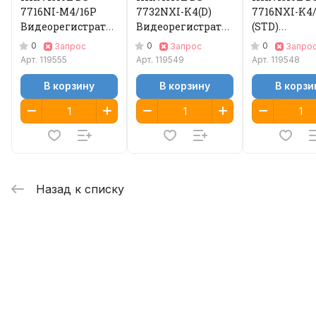
7716NI-M4/16P
7732NXI-K4(D)
7716NXI-K4/
Видеорегистратор
Видеорегистратор
(STD)
IP
IP
Видеорегис
0
0
0
Запрос
Запрос
Запро
IP
Арт.
119555
Арт.
119549
Арт.
119548
В корзину
В корзину
В корзи
Назад к списку