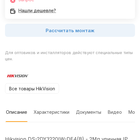
Нашли дешевле?
Рассчитать монтаж
Для оптовиков и инсталляторов действуют специальные типы
цен.
Все товары HikVision
Описание
Характеристики
Документы
Видео
Мон
Hikvision DS-2DY3220IW-DE4(B) - 2Мп уличная IP