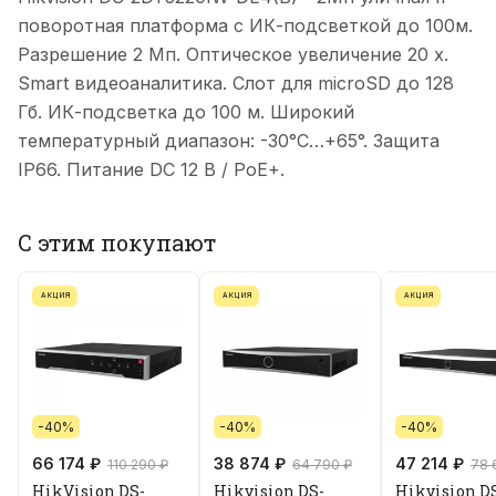
поворотная платформа с ИК-подсветкой до 100м.
Разрешение 2 Мп. Оптическое увеличение 20 х.
Smart видеоаналитика. Слот для microSD до 128
Гб. ИК-подсветка до 100 м. Широкий
температурный диапазон: -30°C…+65°. Защита
IP66. Питание DC 12 В / PoE+.
С этим покупают
АКЦИЯ
АКЦИЯ
АКЦИЯ
-40%
-40%
-40%
66 174 ₽
38 874 ₽
47 214 ₽
110 290 ₽
64 790 ₽
78 
HikVision DS-
Hikvision DS-
Hikvision D