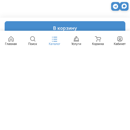
В корзину
Главная
Поиск
Каталог
Услуги
Корзина
Кабинет
Каталог
Услуги
Бренды
Блог
Оплата
Доставка
Гарантия
Контакты
8 812 426-99-66
mail@emart.su
Санкт-Петербург, ул. Уральская, д.10, к.2, лит А,
офис 408А