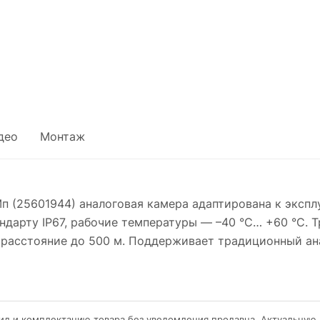
део
Монтаж
 Мп (25601944) аналоговая камера адаптирована к экспл
андарту IP67, рабочие температуры — –40 °C… +60 °C. 
а расстояние до 500 м. Поддерживает традиционный ан
ид и комплектацию товара без уведомления продавца. Актуальную