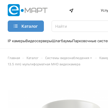
Усл
Каталог
IP камеры
Видеосерверы
Шлагбаумы
Парковочные сист
–
–
–
Главная
Каталог
Системы видеонаблюдения
Каме
13.5 mm) мультиформатная MHD видеокамера