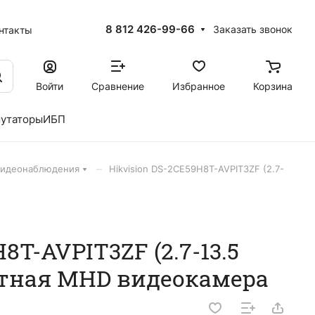
8 812 426-99-66
Заказать звонок
нтакты
Войти
Сравнение
Избранное
Корзина
утаторы
ИБП
–
видеонаблюдения
Hikvision DS-2CE59H8T-AVPIT3ZF (2.7-
8T-AVPIT3ZF (2.7-13.5
тная MHD видеокамера