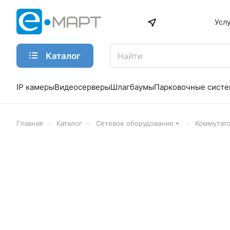
Усл
Каталог
IP камеры
Видеосерверы
Шлагбаумы
Парковочные сист
–
–
–
Главная
Каталог
Сетевое оборудование
Коммутат