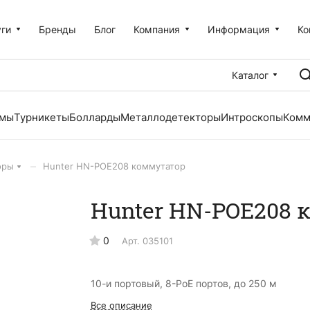
уги
Бренды
Блог
Компания
Информация
Ко
Каталог
емы
Турникеты
Болларды
Металлодетекторы
Интроскопы
Комм
–
оры
Hunter HN-POE208 коммутатор
Hunter HN-POE208 
0
Арт.
035101
10-и портовый, 8-PoE портов, до 250 м
Все описание