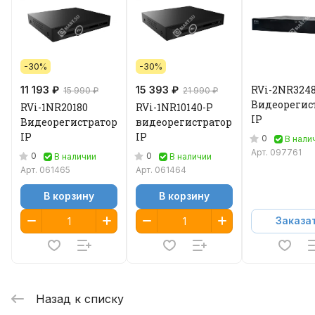
-30%
-30%
RVi-2NR3248
11 193 ₽
15 393 ₽
15 990 ₽
21 990 ₽
Видеорегис
RVi-1NR20180
RVi-1NR10140-P
IP
Видеорегистратор
видеорегистратор
IP
IP
0
В нали
Арт.
097761
0
0
В наличии
В наличии
Арт.
061465
Арт.
061464
В корзину
В корзину
Заказа
Назад к списку