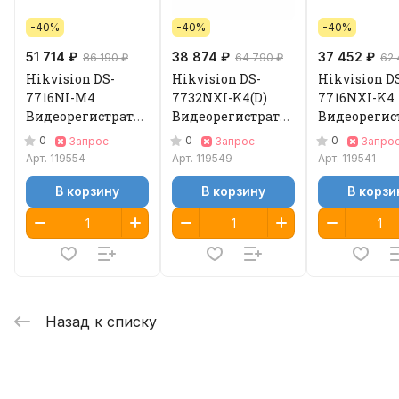
-40%
-40%
-40%
51 714 ₽
38 874 ₽
37 452 ₽
86 190 ₽
64 790 ₽
62 
Hikvision DS-
Hikvision DS-
Hikvision D
7716NI-M4
7732NXI-K4(D)
7716NXI-K4
Видеорегистратор
Видеорегистратор
Видеорегис
IP
IP
IP
0
0
0
Запрос
Запрос
Запро
Арт.
119554
Арт.
119549
Арт.
119541
В корзину
В корзину
В корзи
Назад к списку