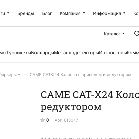
уги
Бренды
Блог
Компания
Информация
Ко
Каталог
емы
Турникеты
Болларды
Металлодетекторы
Интроскопы
Комм
–
барьеры
CAME CAT-X24 Колонка с приводом и редуктором
CAME CAT-X24 Коло
редуктором
0
Арт.
013047