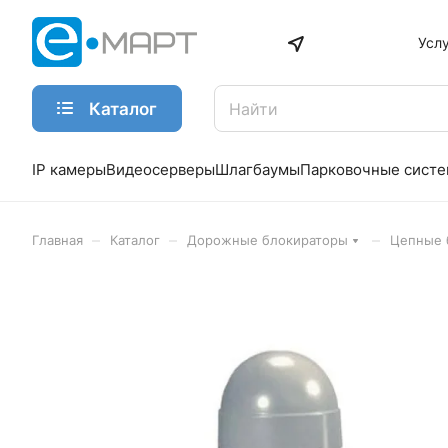
Усл
Каталог
IP камеры
Видеосерверы
Шлагбаумы
Парковочные сист
–
–
–
Главная
Каталог
Дорожные блокираторы
Цепные 