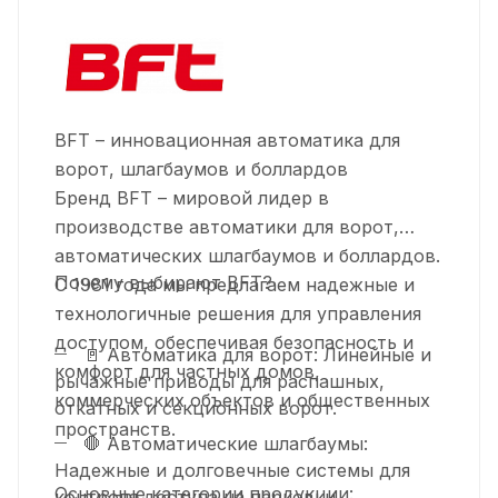
BFT – инновационная автоматика для
ворот, шлагбаумов и боллардов
Бренд BFT – мировой лидер в
производстве автоматики для ворот,
автоматических шлагбаумов и боллардов.
Почему выбирают BFT?
С 1981 года мы предлагаем надежные и
технологичные решения для управления
доступом, обеспечивая безопасность и
🚪 Автоматика для ворот: Линейные и
комфорт для частных домов,
рычажные приводы для распашных,
коммерческих объектов и общественных
откатных и секционных ворот.
пространств.
🛑 Автоматические шлагбаумы:
Надежные и долговечные системы для
Основные категории продукции:
контроля доступа на парковки,