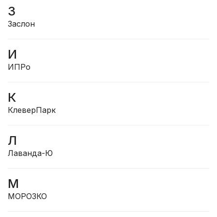
З
Заслон
И
ИПРо
К
КлеверПарк
Л
Лаванда-Ю
М
МОРОЗКО