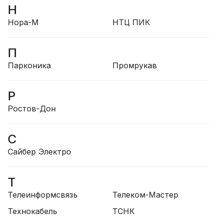
Н
Нора-М
НТЦ ПИК
П
Парконика
Промрукав
Р
Ростов-Дон
С
Сайбер Электро
Т
Телеинформсвязь
Телеком-Мастер
Технокабель
ТСНК