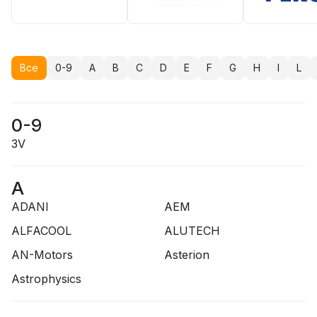
Все
0-9
A
B
C
D
E
F
G
H
I
L
0-9
3V
A
ADANI
AEM
ALFACOOL
ALUTECH
AN-Motors
Asterion
Astrophysics