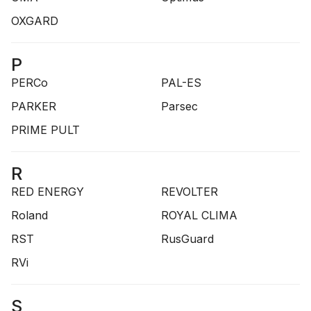
OXGARD
P
PERCo
PAL-ES
PARKER
Parsec
PRIME PULT
R
RED ENERGY
REVOLTER
Roland
ROYAL CLIMA
RST
RusGuard
RVi
S