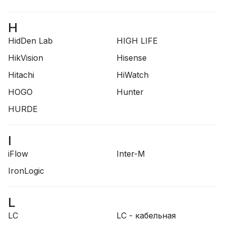
H
HidDen Lab
HIGH LIFE
HikVision
Hisense
Hitachi
HiWatch
HOGO
Hunter
HURDE
I
iFlow
Inter-M
IronLogic
L
LC
LC - кабельная