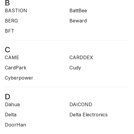
B
BASTION
BattBee
BERG
Beward
BFT
C
CAME
CARDDEX
CardPark
Cudy
Cyberpower
D
Dahua
DAICOND
Delta
Delta Electronics
DoorHan