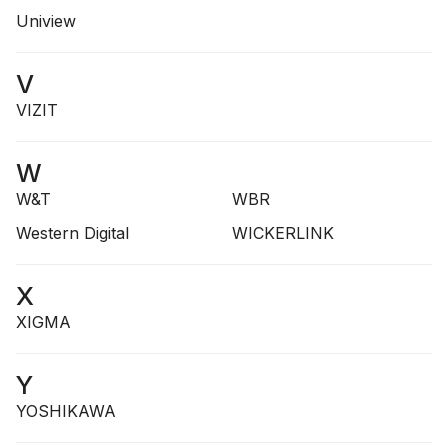
Uniview
V
VIZIT
W
W&T
WBR
Western Digital
WICKERLINK
X
XIGMA
Y
YOSHIKAWA