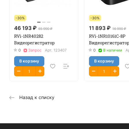
-30%
-30%
46 193 ₽
11 893 ₽
65 990 ₽
16 990 ₽
RVi-1NR40282
RVi-1NR10161C-8P
Видеорегистратор
Видеорегистратор
0
Запрос
Арт.
123407
0
В наличии
А
В корзину
В корзину
Назад к списку