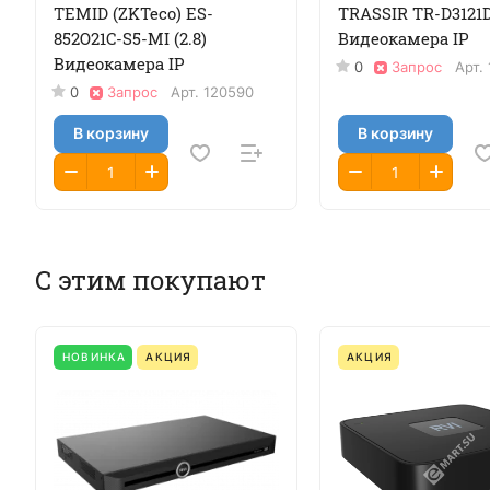
TEMID (ZKTeco) ES-
TRASSIR TR-D3121D
852O21C-S5-MI (2.8)
Видеокамера IP
Видеокамера IP
0
Запрос
Арт.
0
Запрос
Арт.
120590
В корзину
В корзину
С этим покупают
НОВИНКА
АКЦИЯ
АКЦИЯ