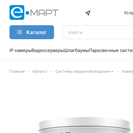
Усл
Каталог
IP камеры
Видеосерверы
Шлагбаумы
Парковочные сист
–
–
–
Главная
Каталог
Системы видеонаблюдения
Каме