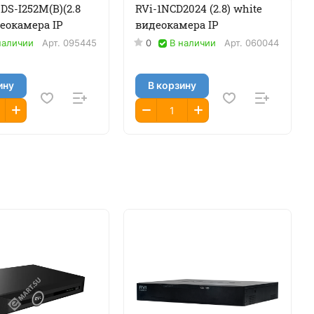
DS-I252M(B)(2.8
RVi-1NCD2024 (2.8) white
еокамера IP
видеокамера IP
наличии
Арт.
095445
0
В наличии
Арт.
060044
ину
В корзину