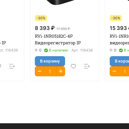
-30%
-30%
8 393 ₽
15 393
11 990 ₽
RVi-1NR05182C-4P
RVi-1NR1
 IP
Видеорегистратор IP
видеорег
рт.
116439
0
В наличии
Арт.
116438
0
В 
В корзину
В корз