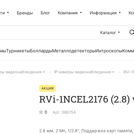
уги
Бренды
Блог
Компания
Информация
Ко
Каталог
емы
Турникеты
Болларды
Металлодетекторы
Интроскопы
Комм
–
–
ры видеонаблюдения
IP-камеры видеонаблюдения
RVi-1
АКЦИЯ
RVi-1NCEL2176 (2.8)
0
Арт.
086754
2.8 мм, 2 Мп, 1/2.8", Поддержка карт памяти,