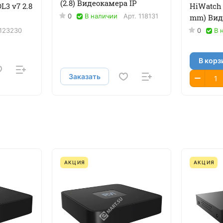
(2.8) Видеокамера IP
L3 v7 2.8
HiWatch 
0
В наличии
Арт.
118131
mm) Вид
123230
0
В 
В корз
Заказать
АКЦИЯ
АКЦИЯ