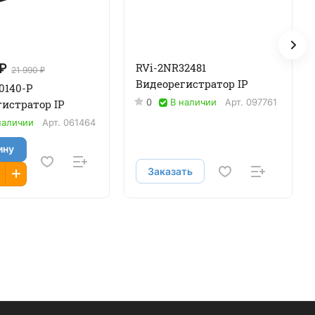
RVi-2NR32481
 ₽
21 990 ₽
Видеорегистратор IP
0140-P
0
В наличии
Арт.
097761
истратор IP
наличии
Арт.
061464
ину
Заказать