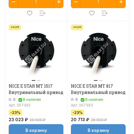
АКЦИЯ
АКЦИЯ
NICE E STAR MT 1517
NICE E STAR MT 817
Внутривальный привод
Внутривальный привод
0
0
В наличии
В наличии
Арт.
057392
Арт.
057393
-23%
-23%
23 023 ₽
20 713 ₽
29 900 ₽
26 900 ₽
В корзину
В корзину