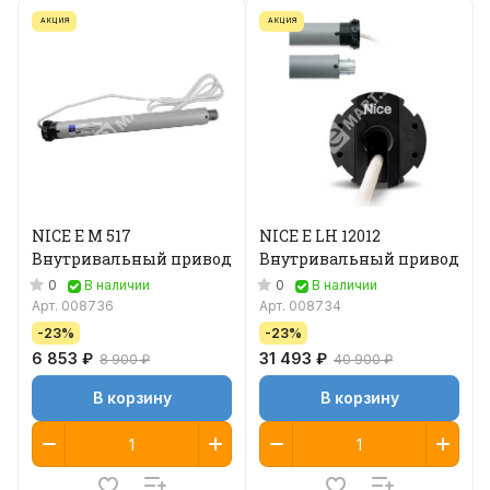
АКЦИЯ
АКЦИЯ
NICE E M 517
NICE E LH 12012
Внутривальный привод
Внутривальный привод
0
0
В наличии
В наличии
Арт.
008736
Арт.
008734
-23%
-23%
6 853 ₽
31 493 ₽
8 900 ₽
40 900 ₽
В корзину
В корзину