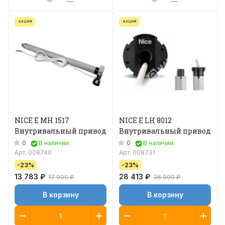
АКЦИЯ
АКЦИЯ
NICE E MH 1517
NICE E LH 8012
Внутривальный привод
Внутривальный привод
0
0
В наличии
В наличии
Арт.
008740
Арт.
008731
-23%
-23%
13 783 ₽
28 413 ₽
17 900 ₽
36 900 ₽
В корзину
В корзину