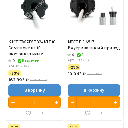
NICE EMATST324KIT10
NICE E L 6517
Комплект из 10
Внутривальный привод
внутривальных
0
В наличии
приводов
Арт.
037286
0
В наличии
Арт.
057387
-23%
-23%
19 943 ₽
25 900 ₽
162 393 ₽
210 900 ₽
В корзину
В корзину
АКЦИЯ
АКЦИЯ