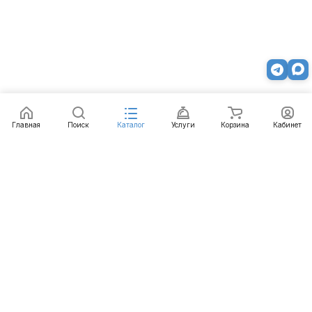
Главная
Поиск
Каталог
Услуги
Корзина
Кабинет
Каталог
Услуги
Бренды
Блог
Оплата
Доставка
Гарантия
Контакты
8 812 426-99-66
mail@emart.su
Санкт-Петербург, ул. Уральская, д.10, к.2, лит А,