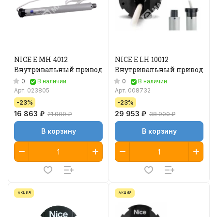
NICE E MH 4012
NICE E LH 10012
Внутривальный привод
Внутривальный привод
0
0
В наличии
В наличии
Арт.
023805
Арт.
008732
-23%
-23%
16 863 ₽
29 953 ₽
21 900 ₽
38 900 ₽
В корзину
В корзину
АКЦИЯ
АКЦИЯ