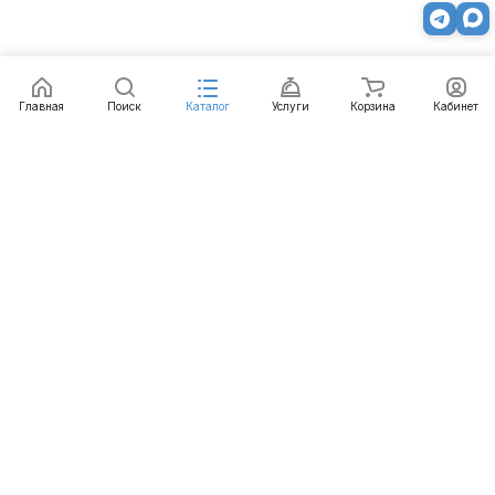
Главная
Поиск
Каталог
Услуги
Корзина
Кабинет
Каталог
Услуги
Бренды
Блог
Оплата
Доставка
Гарантия
Контакты
8 812 426-99-66
mail@emart.su
Санкт-Петербург, ул. Уральская, д.10, к.2, лит А,
офис 408А
© 2026 emart.su - системы безопасности. Все права