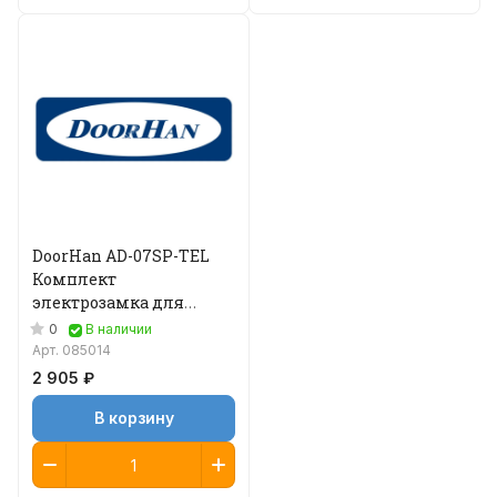
DoorHan AD-07SP-TEL
Комплект
электрозамка для
телескопических
0
В наличии
дверей (без
Арт.
085014
расцепителя)
2 905 ₽
В корзину