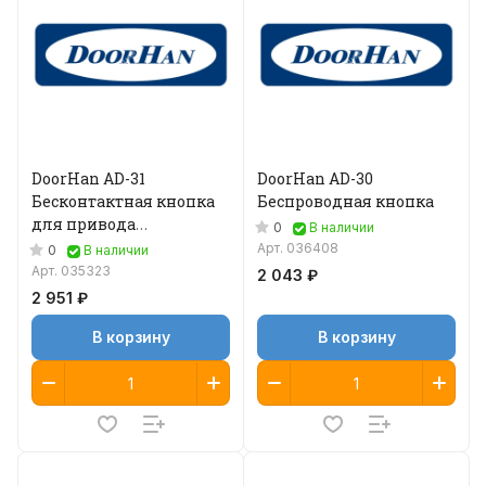
DoorHan AD-31
DoorHan AD-30
Бесконтактная кнопка
Беспроводная кнопка
для привода
0
В наличии
автоматических дверей
Арт.
036408
0
В наличии
Арт.
035323
2 043 ₽
2 951 ₽
В корзину
В корзину