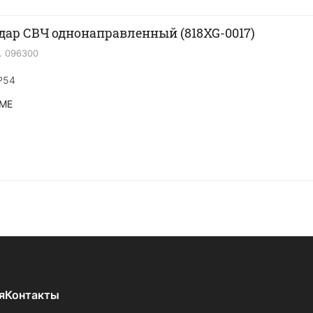
дар СВЧ однонаправленный (818XG-0017)
.
096300
P54
ME
я
Контакты