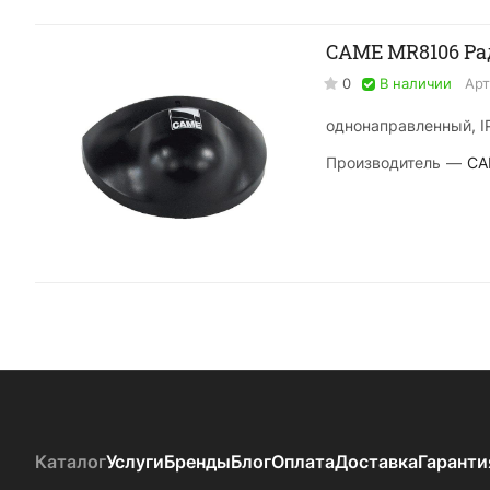
CAME MR8106 Ра
0
В наличии
Арт
однонаправленный, I
Производитель
—
CA
Каталог
Услуги
Бренды
Блог
Оплата
Доставка
Гаранти