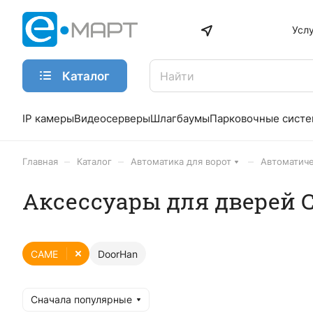
Усл
Каталог
IP камеры
Видеосерверы
Шлагбаумы
Парковочные сист
–
–
–
Главная
Каталог
Автоматика для ворот
Автоматиче
Аксессуары для дверей
CAME
DoorHan
Сначала популярные