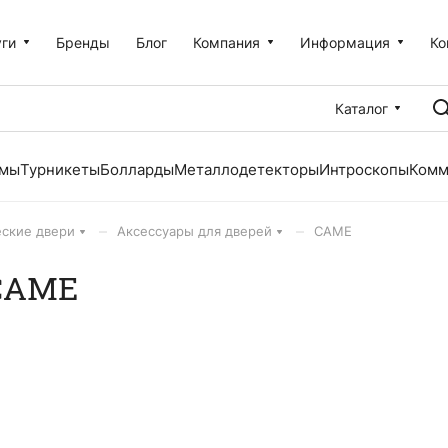
уги
Бренды
Блог
Компания
Информация
Ко
Каталог
емы
Турникеты
Болларды
Металлодетекторы
Интроскопы
Комм
–
–
ские двери
Аксессуары для дверей
CAME
 CAME